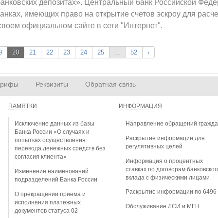
анковских депозитах». Центральный банк Российской Фед
нках, имеющих право на открытие счетов эскроу для расчет
своем официальном сайте в сети "Интернет".
9
20
21
22
23
24
25
...
52
›
арифы
Реквизиты
Обратная связь
ПАМЯТКИ
ИНФОРМАЦИЯ
Исключение данных из базы
Направление обращений гражд
Банка России «О случаях и
Раскрытие информации для
попытках осуществления
регулятивных целей
перевода денежных средств без
согласия клиента»
Информация о процентных
ставках по договорам банковског
Изменение наименований
вклада с физическими лицами
подразделений Банка России
Раскрытие информации по 6496
О прекращении приема и
исполнения платежных
Обслуживание ЛСИ и МГН
документов статуса 02