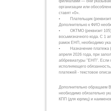
филиалами — они указывают
организации или обособлен
ставят «0».
• Плательщик (реквизит 8
Дополнительно к ФИО необх
• ОКТМО (реквизит 105). Р
восьмизначного кода. С 1 а
рамок ЕНП, необходимо ука
• Назначение платежа (рек
апреля 2026 года, при запо
аббревиатуры "ЕНП". Если 
исполняющего обязанность, 
платежей - текстовое описа
Дополнительно обращаем Ва
необходимо обязательно ук
КПП (для юрлиц) и наименов