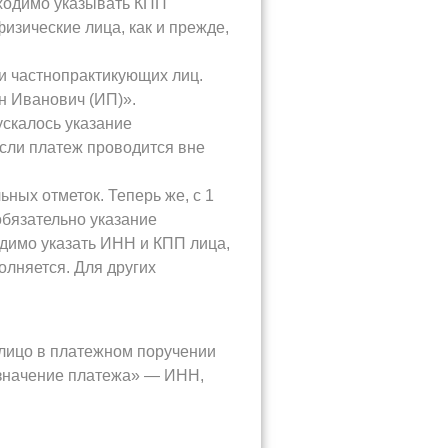
ходимо указывать КПП
зические лица, как и прежде,
 частнопрактикующих лиц.
н Иванович (ИП)».
скалось указание
Если платеж проводится вне
ых отметок. Теперь же, с 1
обязательно указание
димо указать ИНН и КПП лица,
олняется. Для других
 лицо в платежном поручении
азначение платежа» — ИНН,