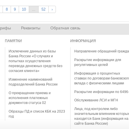
8
9
10
...
52
›
арифы
Реквизиты
Обратная связь
ПАМЯТКИ
ИНФОРМАЦИЯ
Исключение данных из базы
Направление обращений гражд
Банка России «О случаях и
Раскрытие информации для
попытках осуществления
регулятивных целей
перевода денежных средств без
согласия клиента»
Информация о процентных
ставках по договорам банковског
Изменение наименований
вклада с физическими лицами
подразделений Банка России
Раскрытие информации по 6496
О прекращении приема и
исполнения платежных
Обслуживание ЛСИ и МГН
документов статуса 02
Лица, под контролем либо
Образцы ПД и список КБК на 2023
значительным влиянием которы
год
находится Банк (информация на
сайте Банка России)