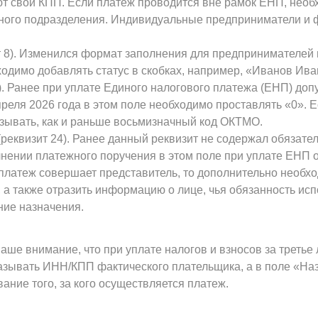
 свой КПП. Если платеж проводится вне рамок ЕНП, необ
ного подразделения. Индивидуальные предприниматели и фи
). Изменился формат заполнения для предпринимателей и
одимо добавлять статус в скобках, например, «Иванов Ива
анее при уплате Единого налогового платежа (ЕНП) допу
преля 2026 года в этом поле необходимо проставлять «0». 
зывать, как и раньше восьмизначный код ОКТМО.
визит 24). Ранее данный реквизит не содержал обязательн
лнении платежного поручения в этом поле при уплате ЕНП 
платеж совершает представитель, то дополнительно необхо
а также отразить информацию о лице, чья обязанность исп
ние назначения.
ше внимание, что при уплате налогов и взносов за третье
азывать ИНН/КПП фактического плательщика, а в поле «Н
ание того, за кого осуществляется платеж.