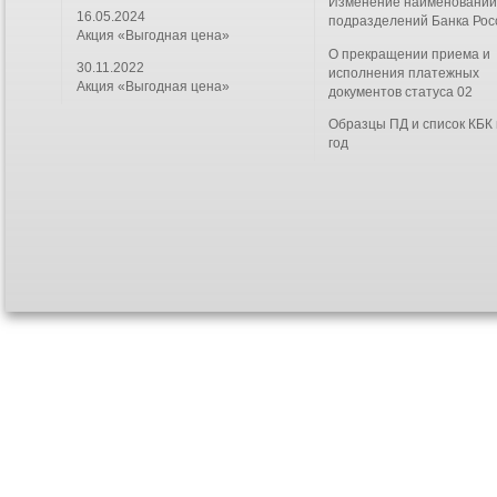
Изменение наименовани
16.05.2024
подразделений Банка Рос
Акция «Выгодная цена»
О прекращении приема и
30.11.2022
исполнения платежных
Акция «Выгодная цена»
документов статуса 02
Образцы ПД и список КБК
год